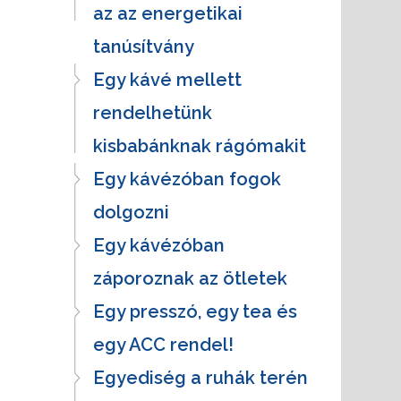
az az energetikai
tanúsítvány
Egy kávé mellett
rendelhetünk
kisbabánknak rágómakit
Egy kávézóban fogok
dolgozni
Egy kávézóban
záporoznak az ötletek
Egy presszó, egy tea és
egy ACC rendel!
Egyediség a ruhák terén