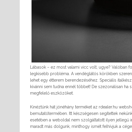
Lábasok – ez most valami vicc volt, ugye? Valóban f
legkisebb probléma. A vendéglátós körökben szerenc
lehet egy étterem berendezéséhez. Speciális italkés
kívánni sem tudna ennél többet! De szezonálisan ha sz
megfelelő eszközöket.
Kinéztünk hát jónéhány terméket az rdealer.hu webs
bemutatótermében. Itt készségesen segítettek nekün
esetében a weboldal nem szolgáltatott ilyen jellegű i
maradt más dolgunk, minthogy ismét felhívjuk a cége