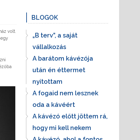
BLOGOK
áz volt.
„B terv”, a saját
 egy
vállalkozás
A barátom kávézója
zni
vézóba
után én éttermet
nyitottam
A fogaid nem lesznek
oda a kávéért
A kávézó előtt jöttem rá,
hogy mi kell nekem
A kávézó, ahol a fontos