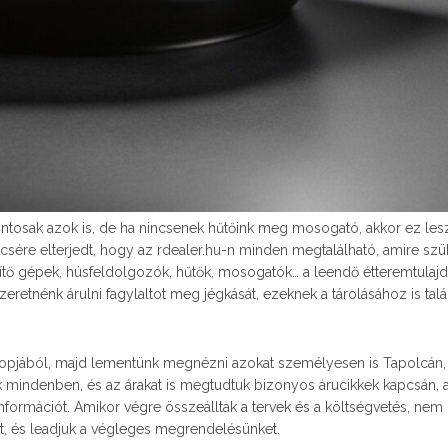
ontosak azok is, de ha nincsenek hűtőink meg mosogató, akkor ez les
sére elterjedt, hogy az rdealer.hu-n minden megtalálható, amire s
zítő gépek, húsfeldolgozók, hűtők, mosogatók… a leendő étteremtulaj
eretnénk árulni fagylaltot meg jégkását, ezeknek a tárolásához is tal
hopjából, majd lementünk megnézni azokat személyesen is Tapolcán,
k mindenben, és az árakat is megtudtuk bizonyos árucikkek kapcsán,
nformációt. Amikor végre összeálltak a tervek és a költségvetés, nem 
t, és leadjuk a végleges megrendelésünket.