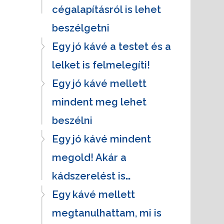
cégalapításról is lehet
beszélgetni
Egy jó kávé a testet és a
lelket is felmelegíti!
Egy jó kávé mellett
mindent meg lehet
beszélni
Egy jó kávé mindent
megold! Akár a
kádszerelést is…
Egy kávé mellett
megtanulhattam, mi is