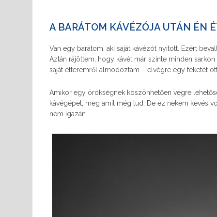
A BARÁTOM KÁVÉZÓJA UTÁN ÉN 
Van egy barátom, aki saját kávézót nyitott. Ezért bev
Aztán rájöttem, hogy kávét már szinte minden sarkon 
saját étteremről álmodoztam – elvégre egy feketét ott i
Amikor egy örökségnek köszönhetően végre lehetőség
kávégépet, meg amit még tud. De ez nekem kevés vo
nem igazán.