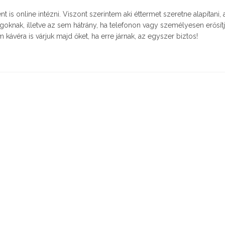
is online intézni. Viszont szerintem aki éttermet szeretne alapítani, 
goknak, illetve az sem hátrány, ha telefonon vagy személyesen erősítj
 kávéra is várjuk majd őket, ha erre járnak, az egyszer biztos!