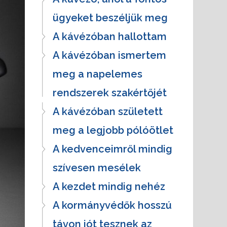
ügyeket beszéljük meg
A kávézóban hallottam
A kávézóban ismertem
meg a napelemes
rendszerek szakértőjét
A kávézóban született
meg a legjobb pólóötlet
A kedvenceimről mindig
szívesen mesélek
A kezdet mindig nehéz
A kormányvédők hosszú
távon jót tesznek az