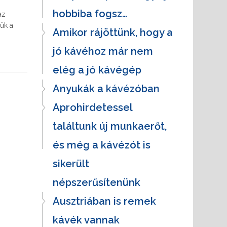
hobbiba fogsz…
az
ük a
Amikor rájöttünk, hogy a
jó kávéhoz már nem
elég a jó kávégép
Anyukák a kávézóban
Aprohirdetessel
találtunk új munkaerőt,
és még a kávézót is
sikerült
népszerűsítenünk
Ausztriában is remek
kávék vannak