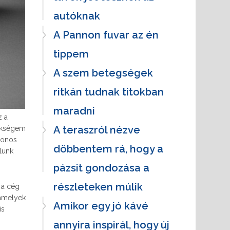
autóknak
A Pannon fuvar az én
tippem
A szem betegségek
ritkán tudnak titokban
maradni
z a
A teraszról nézve
zükségem
donos
döbbentem rá, hogy a
álunk
pázsit gondozása a
részleteken múlik
 a cég
 amelyek
Amikor egy jó kávé
is
annyira inspirál, hogy új