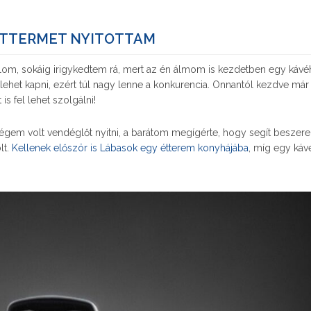
ÉTTERMET NYITOTTAM
allom, sokáig irigykedtem rá, mert az én álmom is kezdetben egy kávéh
lehet kapni, ezért túl nagy lenne a konkurencia. Onnantól kezdve már
s fel lehet szolgálni!
em volt vendéglőt nyitni, a barátom megígérte, hogy segít beszere
lt.
Kellenek először is Lábasok egy étterem konyhájába
, míg egy ká