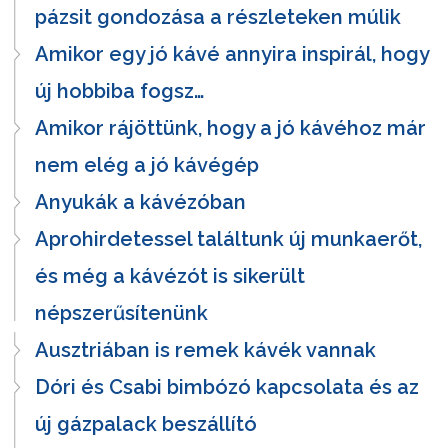
pázsit gondozása a részleteken múlik
Amikor egy jó kávé annyira inspirál, hogy
új hobbiba fogsz…
Amikor rájöttünk, hogy a jó kávéhoz már
nem elég a jó kávégép
Anyukák a kávézóban
Aprohirdetessel találtunk új munkaerőt,
és még a kávézót is sikerült
népszerűsítenünk
Ausztriában is remek kávék vannak
Dóri és Csabi bimbózó kapcsolata és az
új gázpalack beszállító