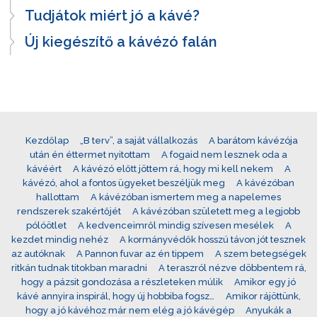
Tudjátok miért jó a kávé?
Új kiegészítő a kávézó falán
Kezdőlap
„B terv”, a saját vállalkozás
A barátom kávézója
után én éttermet nyitottam
A fogaid nem lesznek oda a
kávéért
A kávézó előtt jöttem rá, hogy mi kell nekem
A
kávézó, ahol a fontos ügyeket beszéljük meg
A kávézóban
hallottam
A kávézóban ismertem meg a napelemes
rendszerek szakértőjét
A kávézóban született meg a legjobb
pólóötlet
A kedvenceimről mindig szívesen mesélek
A
kezdet mindig nehéz
A kormányvédők hosszú távon jót tesznek
az autóknak
A Pannon fuvar az én tippem
A szem betegségek
ritkán tudnak titokban maradni
A teraszról nézve döbbentem rá,
hogy a pázsit gondozása a részleteken múlik
Amikor egy jó
kávé annyira inspirál, hogy új hobbiba fogsz…
Amikor rájöttünk,
hogy a jó kávéhoz már nem elég a jó kávégép
Anyukák a