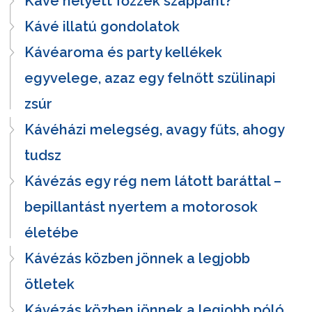
Kávé helyett főzzek szappant?
Kávé illatú gondolatok
Kávéaroma és party kellékek
egyvelege, azaz egy felnőtt szülinapi
zsúr
Kávéházi melegség, avagy fűts, ahogy
tudsz
Kávézás egy rég nem látott baráttal –
bepillantást nyertem a motorosok
életébe
Kávézás közben jönnek a legjobb
ötletek
Kávézás közben jönnek a legjobb póló