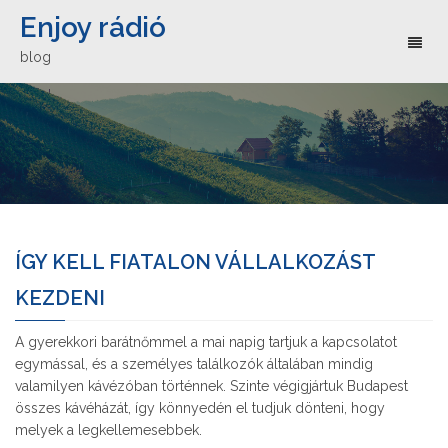
Enjoy rádió
Toggl
blog
naviga
ÍGY KELL FIATALON VÁLLALKOZÁST
KEZDENI
A gyerekkori barátnőmmel a mai napig tartjuk a kapcsolatot
egymással, és a személyes találkozók általában mindig
valamilyen kávézóban történnek. Szinte végigjártuk Budapest
összes kávéházát, így könnyedén el tudjuk dönteni, hogy
melyek a legkellemesebbek.