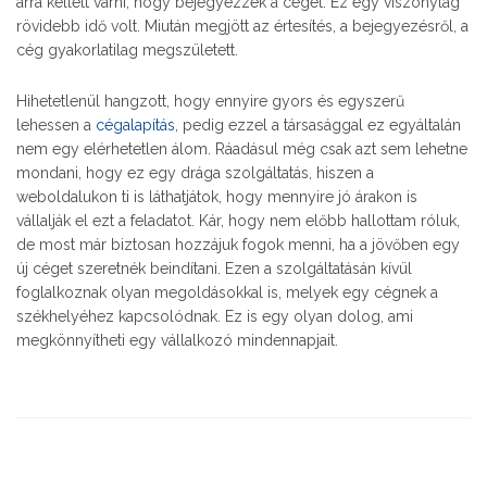
arra kellett várni, hogy bejegyezzék a céget. Ez egy viszonylag
rövidebb idő volt. Miután megjött az értesítés, a bejegyezésről, a
cég gyakorlatilag megszületett.
Hihetetlenül hangzott, hogy ennyire gyors és egyszerű
lehessen a
cégalapítás
, pedig ezzel a társasággal ez egyáltalán
nem egy elérhetetlen álom. Ráadásul még csak azt sem lehetne
mondani, hogy ez egy drága szolgáltatás, hiszen a
weboldalukon ti is láthatjátok, hogy mennyire jó árakon is
vállalják el ezt a feladatot. Kár, hogy nem előbb hallottam róluk,
de most már biztosan hozzájuk fogok menni, ha a jövőben egy
új céget szeretnék beindítani. Ezen a szolgáltatásán kívül
foglalkoznak olyan megoldásokkal is, melyek egy cégnek a
székhelyéhez kapcsolódnak. Ez is egy olyan dolog, ami
megkönnyítheti egy vállalkozó mindennapjait.