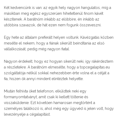
Két kedvencünk is van: az egyik hely nagyon hangulatos, míg a
másikban meg egész egyszerűen hihetetlenül finom kávét
készítenek. A barátnőm inkább az előbbire, én inkább az
utóbbira szavazok, de hát ezen nem fogunk összeveszni.
Egy hete az általam preferált helyen voltunk. Kávézgatás közben
mesélte el nekem, hogy a fiának sikerült beindítania az első
vállalkozását, pedig még nagyon fiatal.
Nagyon érdekelt, hogy ez hogyan sikerült neki, így rákérdeztem
a részletekre. A barátnőm elmesélte, hogy a topcegalapitas.eu
szolgáltatója nélkül sokkal nehezebben érte volna el a célját a
fia, hiszen ők annyi mindent elintéztek helyette.
Miután felhívta őket telefonon, elküldtek neki egy
formanyomtatványt, amit csak ki kellett töltenie és
visszaküldenie. Ezt követően hamarosan megtörtént a
személyes találkozó is, ahol még egy ügyvéd is jelen volt, hogy
levezényelje a cégalapítást.