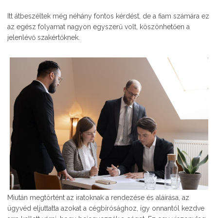
Itt átbeszéltek még néhány fontos kérdést, de a fiam számára ez
az egész folyamat nagyon egyszerű volt, köszönhetően a
jelenlévő szakértőknek.
Miután megtörtént az iratoknak a rendezése és aláírása, az
ügyvéd eljuttatta azokat a cégbírósághoz, így onnantól kezdve