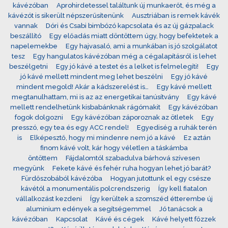
kávézóban
Aprohirdetessel találtunk új munkaerőt, és még a
kávézót is sikerült népszerűsítenünk
Ausztriában is remek kávék
vannak
Dóri és Csabi bimbózó kapcsolata és az új gázpalack
beszállító
Egy előadás miatt döntöttem úgy, hogy befektetek a
napelemekbe
Egy hajvasaló, ami a munkában is jó szolgálatot
tesz
Egy hangulatos kávézóban még a cégalapításról is lehet
beszélgetni
Egy jó kávé a testet és a lelket is felmelegíti!
Egy
jó kávé mellett mindent meg lehet beszélni
Egy jó kávé
mindent megold! Akár a kádszerelést is…
Egy kávé mellett
megtanulhattam, mi is az az energetikai tanúsítvány
Egy kávé
mellett rendelhetünk kisbabánknak rágómakit
Egy kávézóban
fogok dolgozni
Egy kávézóban záporoznak az ötletek
Egy
presszó, egy tea és egy ACC rendel!
Egyediség a ruhák terén
is
Elképesztő, hogy mi mindenre nem jó a kávé
Ez aztán
finom kávé volt, kár hogy véletlen a táskámba
öntöttem
Fájdalomtól szabadulva bárhová szívesen
megyünk
Fekete kávé és fehér ruha hogyan lehet jó barát?
Fürdőszobából kávézóba
Hogyan jutottunk el egy csésze
kávétól a monumentális polcrendszerig
Így kell fiatalon
vállalkozást kezdeni
Így kerültek a szomszéd étterembe új
aluminium edények a segítségemmel
Jó tanácsok a
kávézóban
Kapcsolat
Kávé és cégek
Kávé helyett főzzek