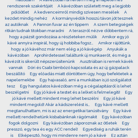
rendszerek szakértőjét
A kávézóban született meg a legjobb
pólóötlet
A kedvenceimről mindig szívesen mesélek
A
kezdet mindig nehéz
A kormányvédők hosszú távon jót tesznek
az autóknak
A Pannon fuvar az én tippem
A szem betegségek
ritkán tudnak titokban maradni
A teraszról nézve döbbentem rá,
hogy a pázsit gondozása a részleteken múlik
Amikor egy jó
kávé annyira inspirál, hogy új hobbiba fogsz…
Amikor rájöttünk,
hogy a jó kávéhoz már nem elég a jó kávégép
Anyukák a
kávézóban
Aprohirdetessel találtunk új munkaerőt, és még a
kávézót is sikerült népszerűsítenünk
Ausztriában is remek kávék
vannak
Dóri és Csabi bimbózó kapcsolata és az új gázpalack
beszállító
Egy előadás miatt döntöttem úgy, hogy befektetek a
napelemekbe
Egy hajvasaló, ami a munkában is jó szolgálatot
tesz
Egy hangulatos kávézóban még a cégalapításról is lehet
beszélgetni
Egy jó kávé a testet és a lelket is felmelegíti!
Egy
jó kávé mellett mindent meg lehet beszélni
Egy jó kávé
mindent megold! Akár a kádszerelést is…
Egy kávé mellett
megtanulhattam, mi is az az energetikai tanúsítvány
Egy kávé
mellett rendelhetünk kisbabánknak rágómakit
Egy kávézóban
fogok dolgozni
Egy kávézóban záporoznak az ötletek
Egy
presszó, egy tea és egy ACC rendel!
Egyediség a ruhák terén
is
Elképesztő, hogy mi mindenre nem jó a kávé
Ez aztán