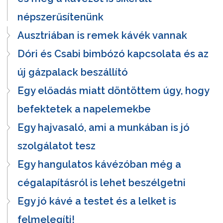
népszerűsítenünk
Ausztriában is remek kávék vannak
Dóri és Csabi bimbózó kapcsolata és az
új gázpalack beszállító
Egy előadás miatt döntöttem úgy, hogy
befektetek a napelemekbe
Egy hajvasaló, ami a munkában is jó
szolgálatot tesz
Egy hangulatos kávézóban még a
cégalapításról is lehet beszélgetni
Egy jó kávé a testet és a lelket is
felmelegíti!