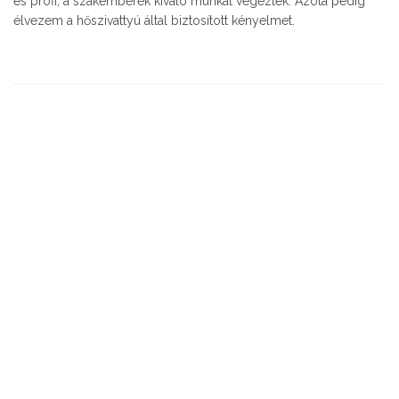
és profi, a szakemberek kiváló munkát végeztek. Azóta pedig
élvezem a hőszivattyú által biztosított kényelmet.