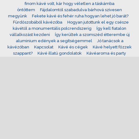
finom kávé volt, kár hogy véletlen a táskámba
öntöttem
Fájdalomtól szabadulva bárhová szívesen
megyünk
Fekete kávé és fehér ruha hogyan lehet jó barát?
Fürdőszobából kávézóba
Hogyan jutottunk el egy csésze
kávétól a monumentális polcrendszerig
Így kell fiatalon
vállalkozást kezdeni
Így kerültek a szomszéd étterembe új
aluminium edények a segítségemmel
Jó tanácsok a
kávézóban
Kapcsolat
Kávé és cégek
Kávé helyett főzzek
szappant?
Kávé illatú gondolatok
Kávéaroma és party
kellékek egyvelege, azaz egy felnőtt szülinapi zsúr
Kávéházi
melegség, avagy fűts, ahogy tudsz
Kávézás egy rég nem látott
baráttal – bepillantást nyertem a motorosok életébe
Kávézás
közben jönnek a legjobb ötletek
Kávézás közben jönnek a
legjobb póló ötletek
Kávézás közben rendeltem meg a
tonerem
Kávézás közben találtam új hobbit
Kávézás közben
találtuk meg a megfelelő kunert babakocsit
Kávézás után
egyből hívtam a vízszerelőt
Kávézó és hangulatos
fotók
Kávézó magas vércukorral? Így élvezd tudatosan a
kedvenc helyedet
Kávézói szülinap- héliumos lufival és néhány
problémával
Kocsma helyett kávézóban éljük társasági életet,
hogy ne kerüljük rehabra
Lakásbiztosítás kalkulálása kávézás
közben
Lehet úgy céget működtetni, hogy csak