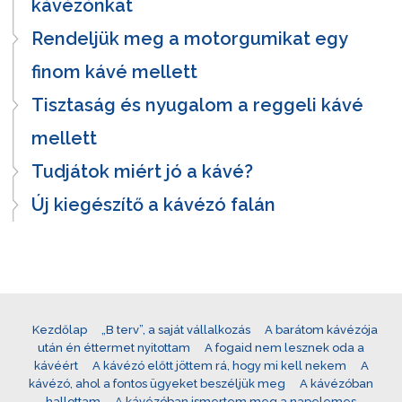
kávézónkat
Rendeljük meg a motorgumikat egy
finom kávé mellett
Tisztaság és nyugalom a reggeli kávé
mellett
Tudjátok miért jó a kávé?
Új kiegészítő a kávézó falán
Kezdőlap
„B terv”, a saját vállalkozás
A barátom kávézója
után én éttermet nyitottam
A fogaid nem lesznek oda a
kávéért
A kávézó előtt jöttem rá, hogy mi kell nekem
A
kávézó, ahol a fontos ügyeket beszéljük meg
A kávézóban
hallottam
A kávézóban ismertem meg a napelemes