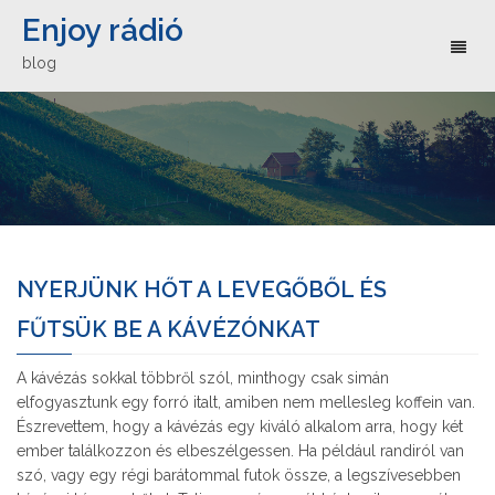
Enjoy rádió
Toggl
blog
naviga
NYERJÜNK HŐT A LEVEGŐBŐL ÉS
FŰTSÜK BE A KÁVÉZÓNKAT
A kávézás sokkal többről szól, minthogy csak simán
elfogyasztunk egy forró italt, amiben nem mellesleg koffein van.
Észrevettem, hogy a kávézás egy kiváló alkalom arra, hogy két
ember találkozzon és elbeszélgessen. Ha például randiról van
szó, vagy egy régi barátommal futok össze, a legszívesebben