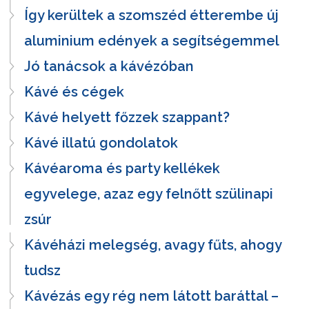
Így kerültek a szomszéd étterembe új
aluminium edények a segítségemmel
Jó tanácsok a kávézóban
Kávé és cégek
Kávé helyett főzzek szappant?
Kávé illatú gondolatok
Kávéaroma és party kellékek
egyvelege, azaz egy felnőtt szülinapi
zsúr
Kávéházi melegség, avagy fűts, ahogy
tudsz
Kávézás egy rég nem látott baráttal –