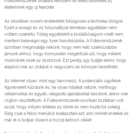
Fűtésrendszerek oldalára kerültem és elkezdődhetett az
életemnek egy új fejezete.
Az iskolában sosem érdekeltek túlságosan a technikai dolgok.
Ezért a levegő és víz hőszivattyúk témában egyáltalán nem
voltam szakértő. Főleg egyébként a kívülállóságom miatt nem
mertem belevágni egy ilyen beruházásba. A Fűtésrendszerek
azonban megmutatja nekünk, hogy nem kell szakközépbe
járnunk ahhoz, hogy könnyedén megértsük azt, hogy miként
működnek ezek az eszközök. Ezt pedig úgy tudják elérni, hogy
alapból már az oldaluk is nagyszerű és könnyen kezelhető.
Az internet olyan, mint egy harcmező. A potenciális ügyfelek
figyelméért küzdünk és, ha olyan hibákat vétünk, minthogy
reklámokkal és egyéb, idegesítő ajánlatokkal kezdünk, akkor már
rögtön veszítettünk. A Fűtésrendszerek azonban tisztában volt
azzal, hogy milyen értékes az időnk és nem húzta túl sokáig.
Elég csak a felső menüből kiválasztani azt, ami minket érdekel és
már el is tudjuk olvasni a hozzá tartozó cikket.