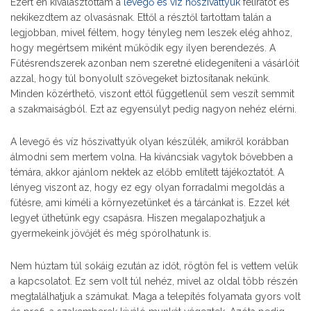
Ezért én kiválasztottam a
levegő és víz hőszivattyúk
feliratot és
nekikezdtem az olvasásnak. Ettől a résztől tartottam talán a
legjobban, mivel féltem, hogy tényleg nem leszek elég ahhoz,
hogy megértsem miként működik egy ilyen berendezés. A
Fűtésrendszerek azonban nem szeretné elidegeníteni a vásárlóit
azzal, hogy túl bonyolult szövegeket biztosítanak nekünk.
Minden közérthető, viszont ettől függetlenül sem veszít semmit
a szakmaiságból. Ezt az egyensúlyt pedig nagyon nehéz elérni.
A levegő és víz hőszivattyúk olyan készülék, amikről korábban
álmodni sem mertem volna. Ha kíváncsiak vagytok bővebben a
témára, akkor ajánlom nektek az előbb említett tájékoztatót. A
lényeg viszont az, hogy ez egy olyan forradalmi megoldás a
fűtésre, ami kíméli a környezetünket és a tárcánkat is. Ezzel két
legyet üthetünk egy csapásra. Hiszen megalapozhatjuk a
gyermekeink jövőjét és még spórolhatunk is.
Nem húztam túl sokáig ezután az időt, rögtön fel is vettem velük
a kapcsolatot. Ez sem volt túl nehéz, mivel az oldal több részén
megtalálhatjuk a számukat. Maga a telepítés folyamata gyors volt