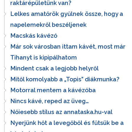
raktárépületünk van?
Lelkes amatőrök gyűlnek össze, hogy a
napelemekről beszéljenek
Macskás kávézó
Már sok városban ittam kávét, most már
Tihanyt is kipipálhatom
Mindent csak a legjobb helyről
Mitől komolyabb a „Topis” diákmunka?
Motorral mentem a kávézóba
Nincs kávé, reped az üveg…
Nőiesebb stílus az annataska.hu-val
Nyerjünk hőt a levegőből és fűtsük be a