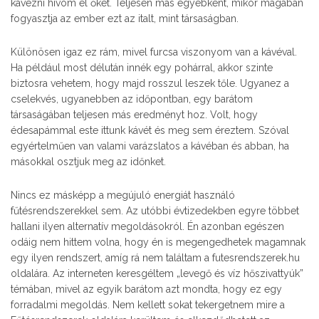
kávézni hívom el őket. Teljesen más egyébként, mikor magában
fogyasztja az ember ezt az italt, mint társaságban.
Különösen igaz ez rám, mivel furcsa viszonyom van a kávéval.
Ha például most délután innék egy pohárral, akkor szinte
biztosra vehetem, hogy majd rosszul leszek tőle. Ugyanez a
cselekvés, ugyanebben az időpontban, egy barátom
társaságában teljesen más eredményt hoz. Volt, hogy
édesapámmal este ittunk kávét és meg sem éreztem. Szóval
egyértelműen van valami varázslatos a kávéban és abban, ha
másokkal osztjuk meg az időnket.
Nincs ez másképp a megújuló energiát használó
fűtésrendszerekkel sem. Az utóbbi évtizedekben egyre többet
hallani ilyen alternatív megoldásokról. Én azonban egészen
odáig nem hittem volna, hogy én is megengedhetek magamnak
egy ilyen rendszert, amíg rá nem találtam a futesrendszerek.hu
oldalára. Az interneten keresgéltem „levegő és víz hőszivattyúk”
témában, mivel az egyik barátom azt mondta, hogy ez egy
forradalmi megoldás. Nem kellett sokat tekergetnem mire a