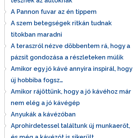
tesznek az autóknak
A Pannon fuvar az én tippem
A szem betegségek ritkán tudnak
titokban maradni
A teraszról nézve döbbentem rá, hogy a
pázsit gondozása a részleteken múlik
Amikor egy jó kávé annyira inspirál, hogy
új hobbiba fogsz…
Amikor rájöttünk, hogy a jó kávéhoz már
nem elég a jó kávégép
Anyukák a kávézóban
Aprohirdetessel találtunk új munkaerőt,
és még a kávézót is sikerült