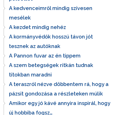
A kedvenceimről mindig szívesen
mesélek
A kezdet mindig nehéz
A kormányvédők hosszú távon jót
tesznek az autóknak
A Pannon fuvar az én tippem
A szem betegségek ritkán tudnak
titokban maradni
A teraszról nézve döbbentem rá, hogy a
pázsit gondozása a részleteken múlik
Amikor egy jó kávé annyira inspirál, hogy
új hobbiba fogsz…