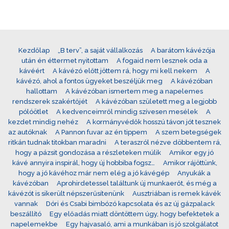
Kezdőlap
„B terv”, a saját vállalkozás
A barátom kávézója
után én éttermet nyitottam
A fogaid nem lesznek oda a
kávéért
A kávézó előtt jöttem rá, hogy mi kell nekem
A
kávézó, ahol a fontos ügyeket beszéljük meg
A kávézóban
hallottam
A kávézóban ismertem meg a napelemes
rendszerek szakértőjét
A kávézóban született meg a legjobb
pólóötlet
A kedvenceimről mindig szívesen mesélek
A
kezdet mindig nehéz
A kormányvédők hosszú távon jót tesznek
az autóknak
A Pannon fuvar az én tippem
A szem betegségek
ritkán tudnak titokban maradni
A teraszról nézve döbbentem rá,
hogy a pázsit gondozása a részleteken múlik
Amikor egy jó
kávé annyira inspirál, hogy új hobbiba fogsz…
Amikor rájöttünk,
hogy a jó kávéhoz már nem elég a jó kávégép
Anyukák a
kávézóban
Aprohirdetessel találtunk új munkaerőt, és még a
kávézót is sikerült népszerűsítenünk
Ausztriában is remek kávék
vannak
Dóri és Csabi bimbózó kapcsolata és az új gázpalack
beszállító
Egy előadás miatt döntöttem úgy, hogy befektetek a
napelemekbe
Egy hajvasaló, ami a munkában is jó szolgálatot