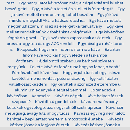
tesz
Egy hangulatos kávézóban még a cégalapításról is lehet
beszélgetni
Egy jó kávé a testet és a lelket is felmelegíti!
Egy
jó kávé mellett mindent meg lehet beszélni
Egy jó kávé
mindent megold! Akár a kádszerelést is…
Egy kávé mellett
megtanulhattam, mi is az az energetikai tanúsítvány
Egy kávé
mellett rendelhetünk kisbabánknak rágómakit
Egy kávézóban
fogok dolgozni
Egy kávézóban záporoznak az ötletek
Egy
presszó, egy tea és egy ACC rendel!
Egyediség a ruhák terén
is
Elképesztő, hogy mi mindenre nem jó a kávé
Ez aztán
finom kávé volt, kár hogy véletlen a táskámba
öntöttem
Fájdalomtól szabadulva bárhová szívesen
megyünk
Fekete kávé és fehér ruha hogyan lehet jó barát?
Fürdőszobából kávézóba
Hogyan jutottunk el egy csésze
kávétól a monumentális polcrendszerig
Így kell fiatalon
vállalkozást kezdeni
Így kerültek a szomszéd étterembe új
aluminium edények a segítségemmel
Jó tanácsok a
kávézóban
Kapcsolat
Kávé és cégek
Kávé helyett főzzek
szappant?
Kávé illatú gondolatok
Kávéaroma és party
kellékek egyvelege, azaz egy felnőtt szülinapi zsúr
Kávéházi
melegség, avagy fűts, ahogy tudsz
Kávézás egy rég nem látott
baráttal – bepillantást nyertem a motorosok életébe
Kávézás
közben jönnek a legjobb ötletek
Kávézás közben jönnek a