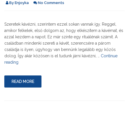
By
Enjoyka
No Comments
Szeretek kávézni, szerintem ezzel sokan vannak így. Reggel,
amikor felkelek, első dolgom az, hogy elkészítem a kávémat, és
azzal kezdem a napot. Ez már szinte egy rituálénak számít. A
családban mindenki szereti a kávét, szerencsére a párom
családja is ilyen, úgyhogy van bennünk legalább egy közös
dolog. Így akár közösen is el tudunk járni kávézni, …
Continue
"Kávézni
reading
mindig
öröm"
READ MORE