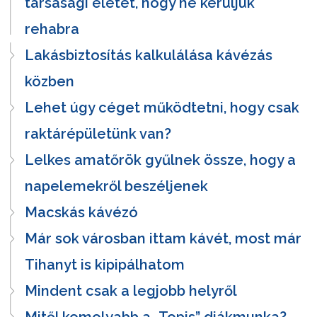
társasági életet, hogy ne kerüljük
rehabra
Lakásbiztosítás kalkulálása kávézás
közben
Lehet úgy céget működtetni, hogy csak
raktárépületünk van?
Lelkes amatőrök gyűlnek össze, hogy a
napelemekről beszéljenek
Macskás kávézó
Már sok városban ittam kávét, most már
Tihanyt is kipipálhatom
Mindent csak a legjobb helyről
Mitől komolyabb a „Topis” diákmunka?